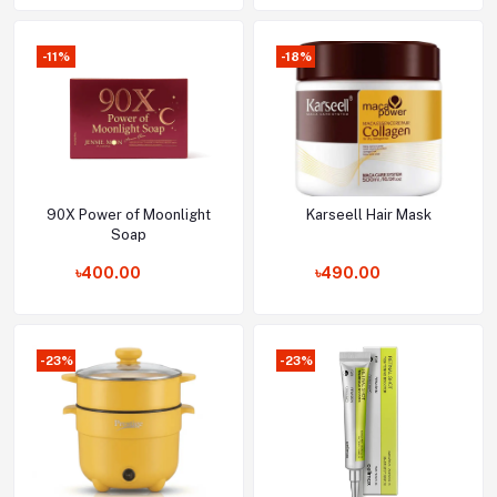
-11%
-18%
90X Power of Moonlight
Karseell Hair Mask
Add to cart
Add to cart
Soap
৳400.00
৳490.00
-23%
-23%