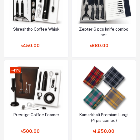
Shreshtho Coffee Whisk
Zepter 6 pcs knife combo
Add to cart
Add to cart
set
৳450.00
৳880.00
-41%
Prestige Coffee Foamer
Kumarkhali Premium Lungi
Add to cart
Add to cart
(4 pis combo)
৳500.00
৳1,250.00