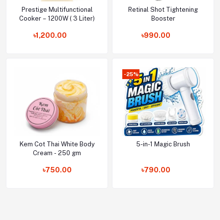
Prestige Multifunctional
Retinal Shot Tightening
Add to cart
Add to cart
Cooker – 1200W ( 3 Liter)
Booster
৳1,200.00
৳990.00
-25%
Kem Cot Thai White Body
5-in-1 Magic Brush
Add to cart
Add to cart
Cream - 250 gm
৳750.00
৳790.00