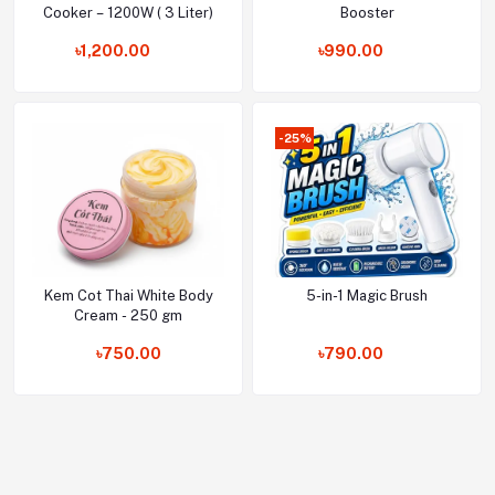
Cooker – 1200W ( 3 Liter)
Booster
৳1,200.00
৳990.00
-25%
Kem Cot Thai White Body
5-in-1 Magic Brush
Add to cart
Add to cart
Cream - 250 gm
৳750.00
৳790.00