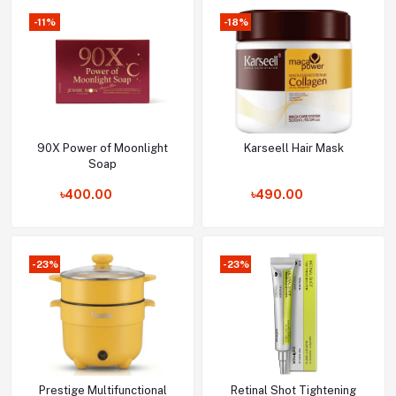
-11%
-18%
90X Power of Moonlight
Karseell Hair Mask
Add to cart
Add to cart
Soap
৳400.00
৳490.00
-23%
-23%
Prestige Multifunctional
Retinal Shot Tightening
Add to cart
Add to cart